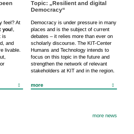
been
Topic: „Resilient and digital
Democracy“
y feel? At
Democracy is under pressure in many
t you!
,
places and is the subject of current
 is
debates – it relies more than ever on
d, and
scholarly discourse. The KIT-Center
 livable.
Humans and Technology intends to
ut,
focus on this topic in the future and
for
strengthen the network of relevant
stakeholders at KIT and in the region.
more
more news