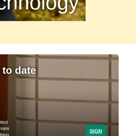
chnology
 to date
atest
umans
SIGN
ibing