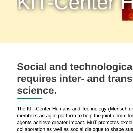
KIT-Center 
Social and technologica
requires inter- and trans
science.
The KIT-Center
Humans
and Technology
(Mensch un
members
an agile
platform
to
help
the
joint
commitm
agents
achieve
greater
impact
. MuT
promotes
excel
collaboration
as
well
as
social
dialogue
to
shape
sus