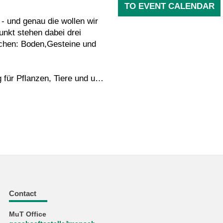
TO EVENT CALENDAR
- und genau die wollen wir
nkt stehen dabei drei
achen: Boden,Gesteine und
 für Pflanzen, Tiere und uns
teinen und wie können sie
? Und welche Rolle spielt
urch unsere Umwelt?
 und vielen eigenen
. Du wirst selbst
 natürlichen Prozesse im
m du eine Woche lang von 9
Contact
fen - und jede Menge Spaß
MuT Office