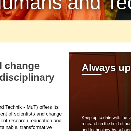
Humans and Te
l change
Always up
disciplinary
d Technik - MuT) offers
its
ent
of
scientists
and
change
Keep up to date with the l
lent
research
,
education
and
research in the field of h
tainable
, transformative
and technology by subscr