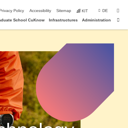
sear
Privacy Policy
Accessibility
Sitemap
DE
KIT
Sta
aduate School CuKnow
Infrastructures
Administration