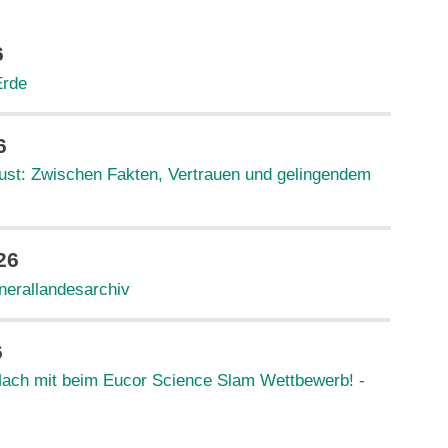
6
Erde
6
st: Zwischen Fakten, Vertrauen und gelingendem
26
nerallandesarchiv
6
ach mit beim Eucor Science Slam Wettbewerb! -