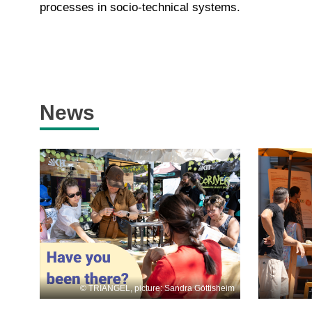
processes
in
socio-technical
systems
.
News
TRIANGEL, picture: Sandra Göttisheim