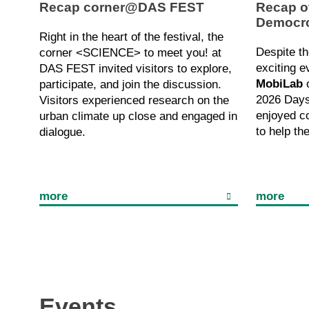
Recap corner@DAS FEST
Recap o
Democrc
Right in the heart of the festival, the
Despite t
corner <SCIENCE> to meet you! at
exciting e
DAS FEST invited visitors to explore,
MobiLab
o
participate, and join the discussion.
2026 Days
Visitors experienced research on the
enjoyed c
urban climate up close and engaged in
to help th
dialogue.
more
more
Events