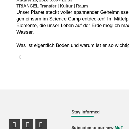
TRIANGEL Transfer | Kultur | Raum
Unser Planet steckt voller spannender Geheimnisse 
gemeinsam im Science Camp entdecken! Im Mittelpu
Elemente, die unser Leben auf der Erde möglich m
Wasser.
Was ist eigentlich Boden und warum ist er so wichtig
Menschen? Welche Geschichten verbergen sich in S
uns etwas über die Vergangenheit der Erde erzählen
Wasser für alles Leben - und wie bewegt es sich d
Mit spannenden Experimenten, Forschungsaufträgen
Entdeckungen gehst du diesen Fragen auf den Grund
ausprobieren, beobachten und herausfinden, wie die
"System Erde" funktionieren.
Freu dich auf ein abwechslungsreiches Camp in de
Stay informed
bis 16 Uhr die Chance zu forschen, staunen, begrei
zu haben!
Subscribe to our new
MuT