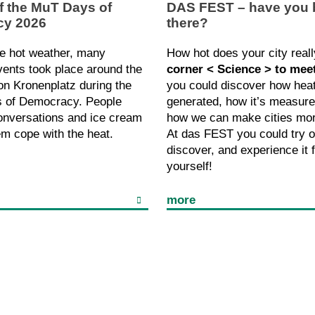
f the MuT Days of
DAS FEST – have you 
y 2026
there?
he hot weather, many
How hot does your city reall
vents took place around the
corner < Science > to mee
n Kronenplatz during the
you could discover how heat
 of Democracy. People
generated, how it’s measure
onversations and ice cream
how we can make cities more
em cope with the heat.
At das FEST you could try o
discover, and experience it 
yourself!
more