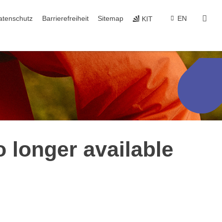
suc
atenschutz
Barrierefreiheit
Sitemap
EN
KIT
o longer available